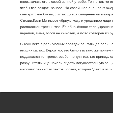
вновь зачать его в своей вечной утробе. Точно так же 
чтобы всё создать заново. На своей шее она носит ож
санскритские буквы, считающиеся священными мантра
Стихии.Кали Ма имеет чёрную кожу и уродливое лицо 
расположен третий глаз. Её обнажённое тело украшен
черепов, змей, голов её сыновей, а пояс сотворён из р
С XVIII века в религиозных обрядах бенгальцев Кали н
низших кастах. Вероятно, это было вызвано желанием 
поддавался контролю, особенно для тех, кто принадле
разрушительнице начали видеть могущественную защи
многочисленных аспектов богини, которая "дает и отби