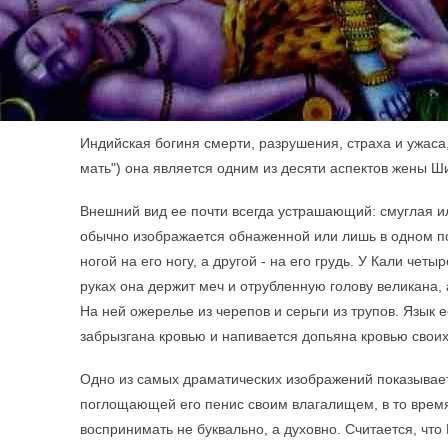
Индийская богиня смерти, разрушения, страха и ужаса
мать") она является одним из десяти аспектов жены Ш
Внешний вид ее почти всегда устрашающий: смуглая и
обычно изображается обнаженной или лишь в одном п
ногой на его ногу, а другой - на его грудь. У Кали четыр
руках она держит меч и отрубленную голову великана, 
На ней ожерелье из черепов и серьги из трупов. Язык 
забрызгана кровью и напивается допьяна кровью своих
Одно из самых драматических изображений показывает
поглощающей его пенис своим влагалищем, в то время 
воспринимать не буквально, а духовно. Считается, чт