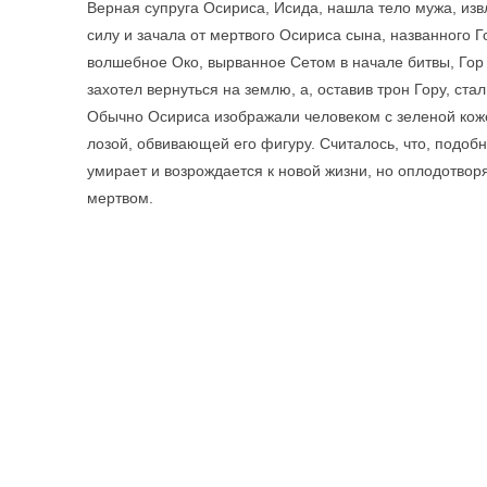
Верная супруга Осириса, Исида, нашла тело мужа, из
силу и зачала от мертвого Осириса сына, названного Г
волшебное Око, вырванное Сетом в начале битвы, Гор 
захотел вернуться на землю, а, оставив трон Гору, ста
Обычно Осириса изображали человеком с зеленой коже
лозой, обвивающей его фигуру. Считалось, что, подоб
умирает и возрождается к новой жизни, но оплодотво
мертвом.