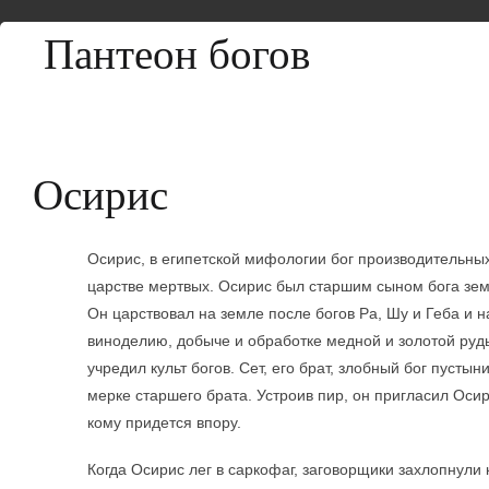
Пантеон богов
Осирис
Осирис, в египетской мифологии бог производительных
царстве мертвых. Осирис был старшим сыном бога зем
Он царствовал на земле после богов Pa, Шу и Геба и 
виноделию, добыче и обработке медной и золотой руды
учредил культ богов. Сет, его брат, злобный бог пусты
мерке старшего брата. Устроив пир, он пригласил Осир
кому придется впору.
Когда Осирис лег в capкофаг, заговорщики захлопнули 