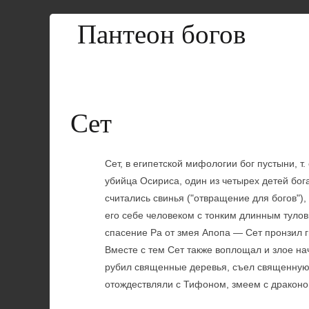
Пантеон богов
Сет
Сет, в египетской мифологии бог пустыни, т.
убийца Осириса, один из четырех детей бо
считались свинья ("отвращение для богов")
его себе человеком с тонким длинным тул
спасение Ра от змея Апопа — Сет пронзил г
Вместе с тем Сет также воплощал и злое на
рубил священные деревья, съел священную к
отождествляли с Тифоном, змеем с драконо