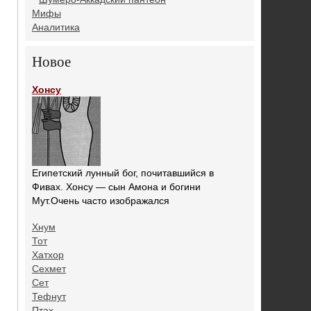
Мифы
Аналитика
Новое
Хонсу
Египетский лунный бог, почитавшийся в
Фивах. Хонсу — сын Амона и богини
Мут.Очень часто изображался
Хнум
Тот
Хатхор
Сехмет
Сет
Тефнут
Птах