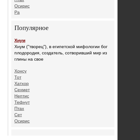
Осирис
Ра
Популярное
Хнум
Хнум ("творец"), в египетской мифологии бог
плодородия, создатель, сотворивший мир из
глины на свое
Хонсу
Тот
Хатхор
Сехмет
Нептис
Тефнут
Птах
Сет
Осирис