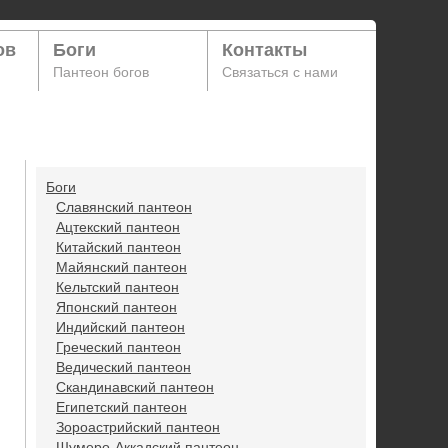
ов
Боги
Контакты
Пантеон богов
Связаться с нами
Боги
Славянский пантеон
Ацтекский пантеон
Китайский пантеон
Майянский пантеон
Кельтский пантеон
Японский пантеон
Индийский пантеон
Греческий пантеон
Ведический пантеон
Скандинавский пантеон
Египетский пантеон
Зороастрийский пантеон
Шумеро-Аккадский пантеон