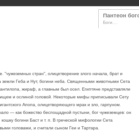
Пантеон бог
Боги....
 е. "чужеземных стран", олицетворение злого начала, брат и
га земли Геба и Нут, богини неба. Священными животными Сета
, антилопа, жираф, а главным был осел. Египтяне представляли
овищем и ослиной головой. Некоторые мифы приписывали Сету
игантского Апопа, олицетворяющего мрак и зло, гарпуном.
чало — как божество беспощадной пустыни, бог чужеземцев: он
ошку богини Баст и т. п. В греческой мифологии Сета
выми головами, и считали сыном Геи и Тартара.